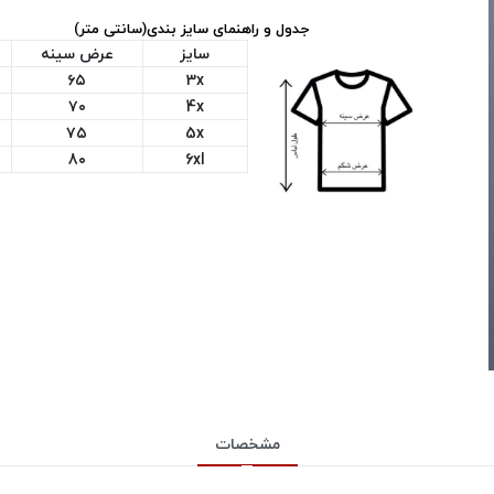
جدول و راهنمای سایز بندی(سانتی متر)
سایز
عرض سینه
۶۵
3x
۷۰
4x
۷۵
5x
8۰
6xl
مشخصات