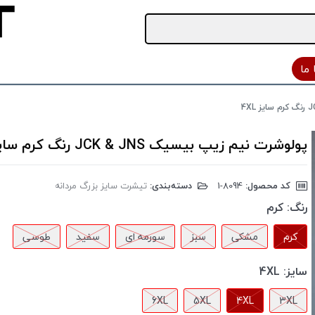
ما
پولوشرت نیم زیپ بیسیک JCK & JNS رنگ کرم سایز 4XL
کد محصول:
‎1-8094
دسته‌بندی:
تیشرت سایز بزرگ مردانه
رنگ:
کرم
کرم
مشکی
سبز
سورمه ای
سفید
طوسی
سایز:
4XL
6XL
5XL
4XL
3XL