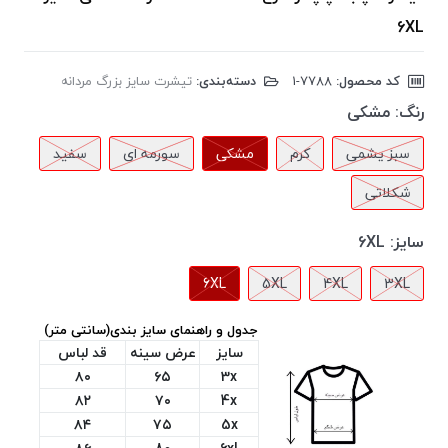
6XL
کد محصول:
‎1-7788
دسته‌بندی:
تیشرت سایز بزرگ مردانه
رنگ:
مشکی
سبز یشمی
کرم
مشکی
سورمه ای
سفید
شکلاتی
سایز:
6XL
6XL
5XL
4XL
3XL
جدول و راهنمای سایز بندی(سانتی متر)
سایز
عرض سینه
قد لباس
۸۰
۶۵
3x
۸۲
۷۰
4x
۸۴
۷۵
5x