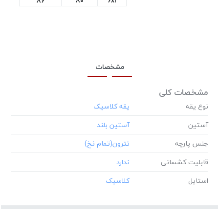
۸۶
8۰
6xl
مشخصات
مشخصات کلی
نوع یقه
آستین
جنس پارچه
قابلیت کشسانی
استایل