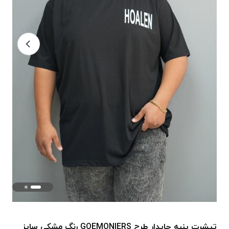
تیشرت پنبه چاپدار طرح GOEMONIERS رنگ مشکی سایز