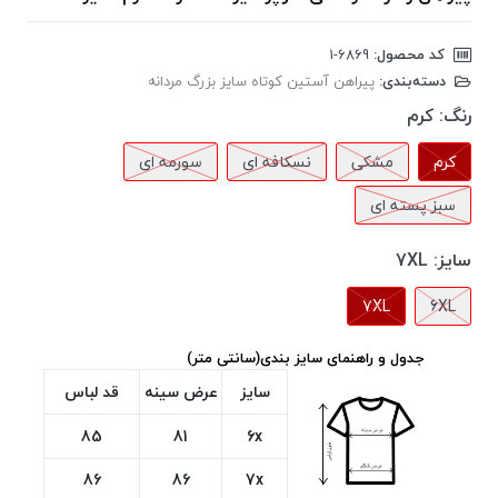
کد محصول:
‎1-6869
دسته‌بندی:
پیراهن آستین کوتاه سایز بزرگ مردانه
رنگ:
کرم
کرم
مشکی
نسکافه ای
سورمه ای
سبز پسته ای
سایز:
7XL
7XL
6XL
جدول و راهنمای سایز بندی(سانتی متر)
سایز
عرض سینه
قد لباس
85
81
6x
86
86
7x