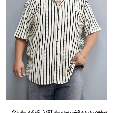
پیراهن راه راه مراکشی سوپرسایزNEXT رنگ کرم سایز7XL