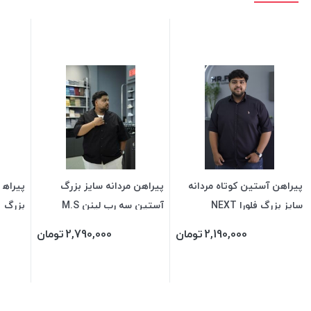
پیراهن آستین کوتاه مردانه
پیراهن مردانه سایز بزرگ
پیراهن
سایز بزرگ فلورا NEXT
آستین سه رب لینن M.S
بزرگ س
2,190,000
تومان
2,790,000
تومان