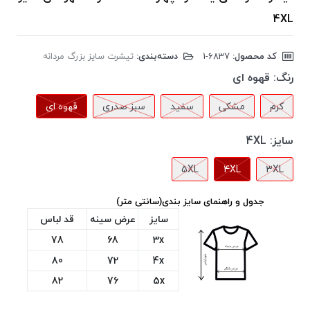
4XL
کد محصول:
‎1-6837
دسته‌بندی:
تیشرت سایز بزرگ مردانه
رنگ:
قهوه ای
کرم
مشکی
سفید
سبز صدری
قهوه ای
سایز:
4XL
5XL
4XL
3XL
جدول و راهنمای سایز بندی(سانتی متر)
سایز
عرض سینه
قد لباس
78
68
3x
80
72
4x
82
76
5x