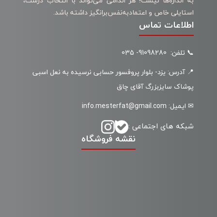
به اندازه‌ها نیست؛ هر اندامی می‌تواند با انتخاب درست،
استایلی خاص و اعتمادبه‌نفس‌برانگیز داشته باشد.
اطلاعات تماس
📞 تلفن: 91098280- 035
📍 آدرس: یزد- بلوار پروفسور حسابی نرسیده به نعل اسبی
پوشاک سایزبزرگ آقای چاق
✉ ایمیل: info.mesterfat@gmail.com
شبکه های اجتماعی :
نقشه فروشگاه