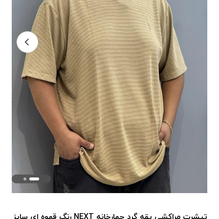
تیشرت مراکشی یقه گرد چهارخانه NEXT رنگ قهوه ای سایز