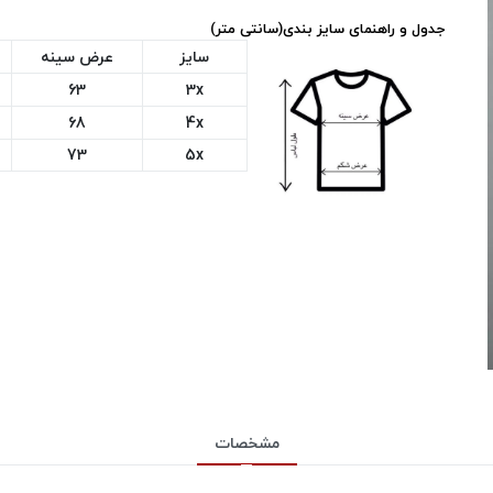
جدول و راهنمای سایز بندی(سانتی متر)
سایز
عرض سینه
63
3x
68
4x
73
5x
مشخصات