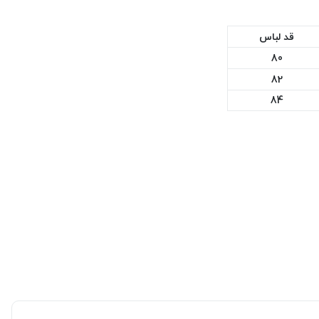
قد لباس
80
82
84