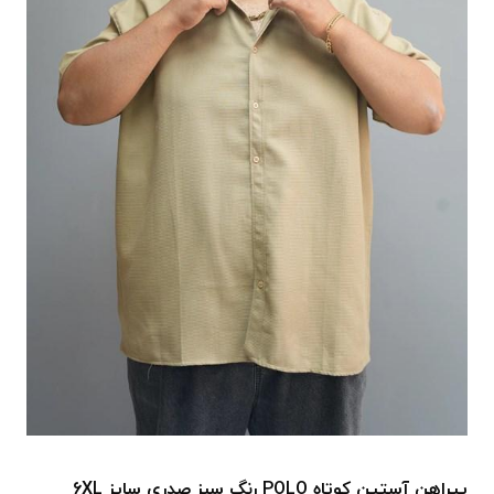
پیراهن آستین کوتاه POLO رنگ سبز صدری سایز 6XL