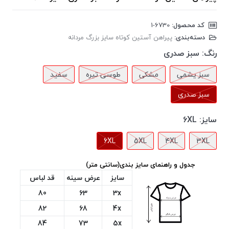
کد محصول:
‎1-6730
دسته‌بندی:
پیراهن آستین کوتاه سایز بزرگ مردانه
رنگ:
سبز صدری
سبز یشمی
مشکی
طوسی تیره
سفید
سبز صدری
سایز:
6XL
6XL
5XL
4XL
3XL
جدول و راهنمای سایز بندی(سانتی متر)
سایز
عرض سینه
قد لباس
80
63
3x
82
68
4x
84
73
5x