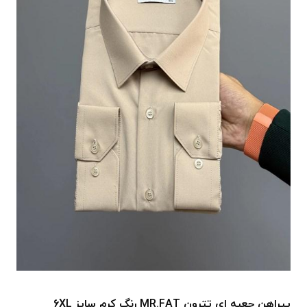
پیراهن جعبه ای تترون MR.FAT رنگ کرم سایز 6XL