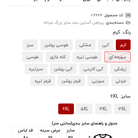
کد محصول:
‎1-6667
دسته‌بندی:
پیراهن آستین بلند سایز بزرگ مردانه
رنگ:
کرم
کرم
آبی
مشکی
طوسی روشن
سبز
سورمه ای
طوسی تیره
کله غازی
طوسی
زرشکی
آبی کاربنی
آبی روشن
سبزتیره
خردلی
صورتی
قرمز روشن
قرمز تیره
سایز:
6XL
6XL
5XL
4XL
3XL
جدول و راهنمای سایز بندی(سانتی متر)
سایز
عرض سینه
قد لباس
80
66
3x