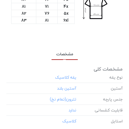
81
71
4x
82
76
5x
83
81
6xl
مشخصات
مشخصات کلی
نوع یقه
آستین
جنس پارچه
قابلیت کشسانی
استایل