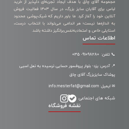
مجموعه آقای چاق با هدف ایجاد تجربه‌ای دلپذیر از خرید
لباس برای آقایان سایز بزرگ، در سال ۱۴۰۳ فعالیت فروش
آنلاین خود را آغاز کرد. ما باور داریم که شیک‌پوشی محدود
به اندازه‌ها نیست؛ هر اندامی می‌تواند با انتخاب درست،
استایلی خاص و اعتمادبه‌نفس‌برانگیز داشته باشد.
اطلاعات تماس
📞 تلفن: 91098280- 035
📍 آدرس: یزد- بلوار پروفسور حسابی نرسیده به نعل اسبی
پوشاک سایزبزرگ آقای چاق
✉ ایمیل: info.mesterfat@gmail.com
شبکه های اجتماعی :
نقشه فروشگاه