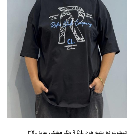
تیشرت نخ پنبه طرح R.C.L رنگ مشکی سایز 3XL