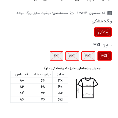
کد محصول:
‎1-6564
دسته‌بندی:
تیشرت سایز بزرگ مردانه
رنگ:
مشکی
مشکی
سایز:
3XL
6XL
5XL
4XL
3XL
جدول و راهنمای سایز بندی(سانتی متر)
سایز
عرض سینه
قد لباس
80
64
3x
82
68
4x
84
72
5x
86
76
6xl