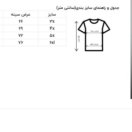
جدول و راهنمای سایز بندی(سانتی متر)
سایز
عرض سینه
66
3x
69
4x
72
5x
76
6xl