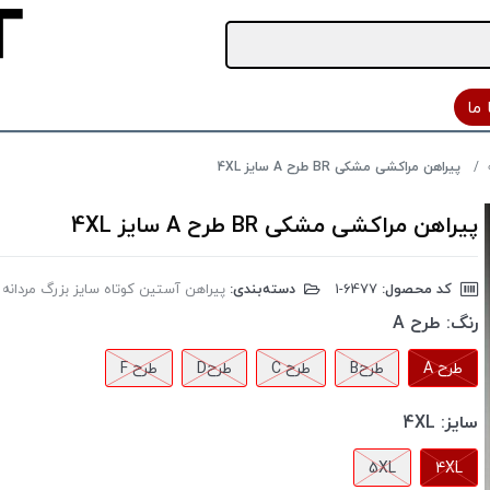
ما
پیراهن مراکشی مشکی BR طرح A سایز 4XL
پیراهن مراکشی مشکی BR طرح A سایز 4XL
کد محصول:
‎1-6477
دسته‌بندی:
پیراهن آستین کوتاه سایز بزرگ مردانه
رنگ:
طرح A
طرح A
طرحB
طرح C
طرحD
طرح F
سایز:
4XL
5XL
4XL