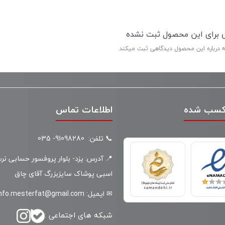
ی برای این محصول ثبت نشده
ه درباره این محصول دیدگاهی ثبت میکند
کسب شده
اطلاعات تماس
📞 تلفن: 91098280- 035
📍 آدرس: یزد- بلوار پروفسور حسابی نر
اسبی پوشاک سایزبزرگ آقای چاق
✉ ایمیل: info.mesterfat@gmail.com
شبکه های اجتماعی :