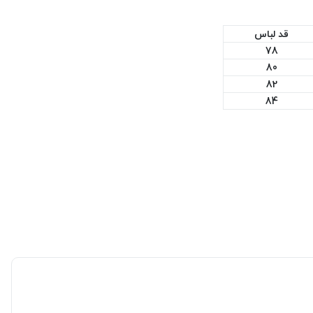
قد لباس
78
80
82
84