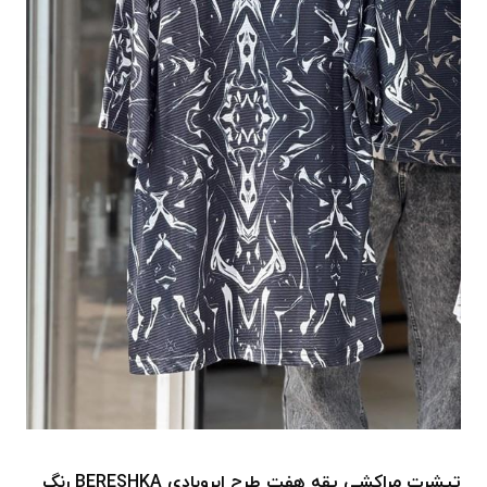
تیشرت مراکشی یقه هفت طرح ابروبادی BERESHKA رنگ