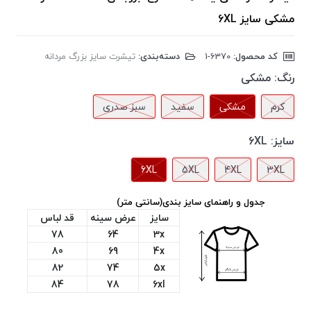
مشکی سایز 6XL
کد محصول:
‎1-6370
دسته‌بندی:
تیشرت سایز بزرگ مردانه
رنگ:
مشکی
کرم
مشکی
سفید
سبز صدری
سایز:
6XL
6XL
5XL
4XL
3XL
جدول و راهنمای سایز بندی(سانتی متر)
سایز
عرض سینه
قد لباس
78
64
3x
80
69
4x
82
74
5x
84
78
6xl