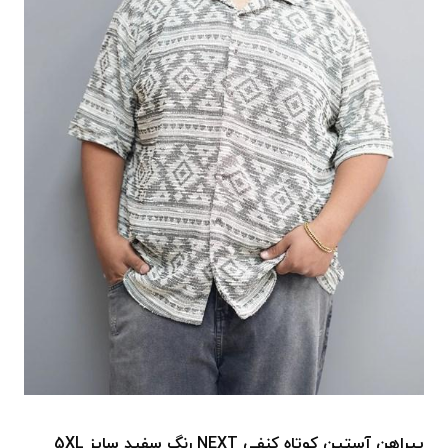
پیراهن آستین کوتاه کنفی NEXT رنگ سفید سایز 5XL