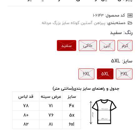
کد محصول:
‎1-6143
دسته‌بندی:
پیراهن آستین کوتاه سایز بزرگ مردانه
رنگ:
سفید
کرم
آبی
خاکی
سفید
سایز:
5XL
6XL
5XL
4XL
جدول و راهنمای سایز بندی(سانتی متر)
سایز
عرض سینه
قد لباس
78
71
4x
80
76
5x
82
81
6xl