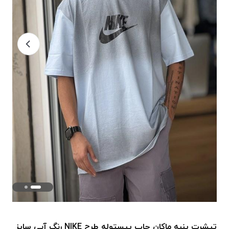
تیشرت پنبه ماکان چاپ پیستوله طرح NIKE رنگ آبی سایز