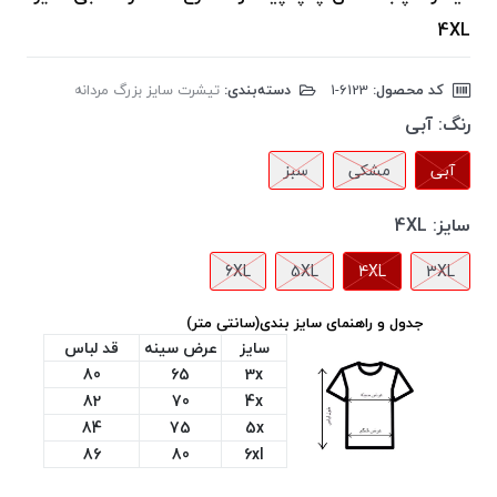
4XL
کد محصول:
‎1-6123
دسته‌بندی:
تیشرت سایز بزرگ مردانه
رنگ:
آبی
آبی
مشکی
سبز
سایز:
4XL
6XL
5XL
4XL
3XL
جدول و راهنمای سایز بندی(سانتی متر)
سایز
عرض سینه
قد لباس
80
65
3x
82
70
4x
84
75
5x
86
80
6xl