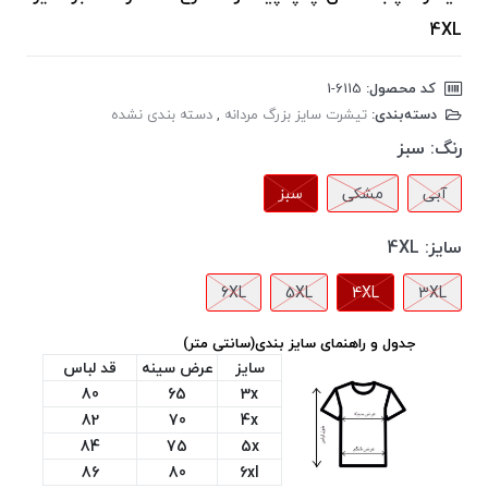
4XL
کد محصول:
‎1-6115
دسته‌بندی:
تیشرت سایز بزرگ مردانه
,
دسته بندی نشده
رنگ:
سبز
آبی
مشکی
سبز
سایز:
4XL
6XL
5XL
4XL
3XL
جدول و راهنمای سایز بندی(سانتی متر)
سایز
عرض سینه
قد لباس
80
65
3x
82
70
4x
84
75
5x
86
80
6xl