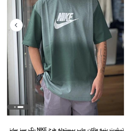
تیشرت پنبه ماکان چاپ پیستوله طرح NIKE رنگ سبز سایز