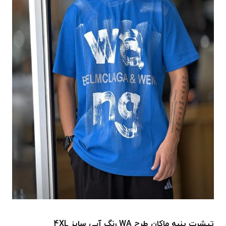
تیشرت پنبه ماکان طرح WA رنگ آبی سایز 4XL