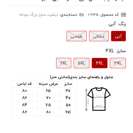
کد محصول:
‎1-6135
دسته‌بندی:
تیشرت سایز بزرگ مردانه
رنگ:
آبی
آبی
مشکی
طوسی
سایز:
4XL
6XL
5XL
4XL
3XL
جدول و راهنمای سایز بندی(سانتی متر)
سایز
عرض سینه
قد لباس
80
65
3x
82
70
4x
84
75
5x
86
80
6xl