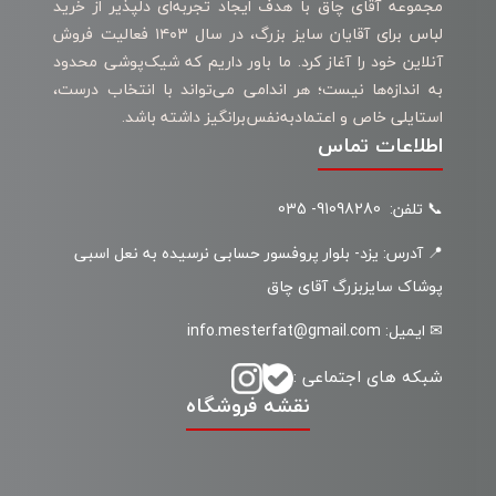
مجموعه آقای چاق با هدف ایجاد تجربه‌ای دلپذیر از خرید
لباس برای آقایان سایز بزرگ، در سال ۱۴۰۳ فعالیت فروش
آنلاین خود را آغاز کرد. ما باور داریم که شیک‌پوشی محدود
به اندازه‌ها نیست؛ هر اندامی می‌تواند با انتخاب درست،
استایلی خاص و اعتمادبه‌نفس‌برانگیز داشته باشد.
اطلاعات تماس
📞 تلفن: 91098280- 035
📍 آدرس: یزد- بلوار پروفسور حسابی نرسیده به نعل اسبی
پوشاک سایزبزرگ آقای چاق
✉ ایمیل: info.mesterfat@gmail.com
شبکه های اجتماعی :
نقشه فروشگاه