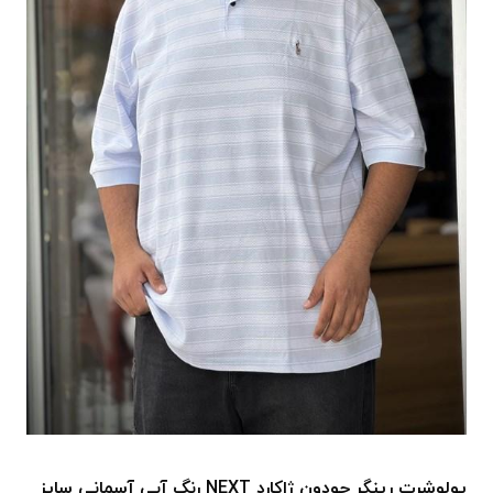
پولوشرت رینگر جودون ژاکارد NEXT رنگ آبی آسمانی سایز