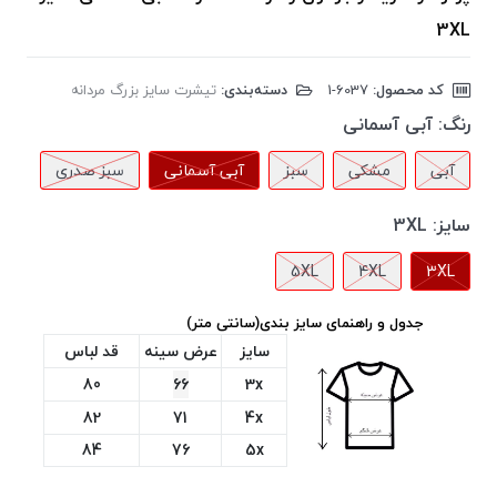
3XL
کد محصول:
‎1-6037
دسته‌بندی:
تیشرت سایز بزرگ مردانه
رنگ:
آبی آسمانی
آبی
مشکی
سبز
آبی آسمانی
سبز صدری
سایز:
3XL
5XL
4XL
3XL
جدول و راهنمای سایز بندی(سانتی متر)
سایز
عرض سینه
قد لباس
80
66
3x
82
71
4x
84
76
5x