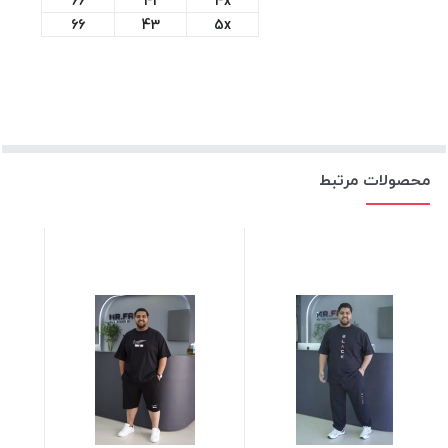
66
41
4x
66
43
5x
محصولات مرتبط