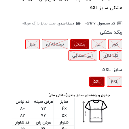
مشکی سایز 5XL
کد محصول:
‎1-5937
دسته‌بندی:
ست سایز بزرگ مردانه
رنگ:
مشکی
کرم
آبی
مشکی
نسکافه ای
سبز
کله غازی
آبی آسمانی
سایز:
5XL
5XL
4XL
جدول و راهنمای سایز بندی(سانتی متر)
سایز
عرض سینه
قد لباس
80
72
4x
82
77
5x
شلوار
عرض ران
قد شلوار