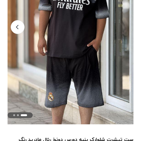
ست تیشرت شلوارک پنبه دورس دونخ رِئال مادرید رنگ