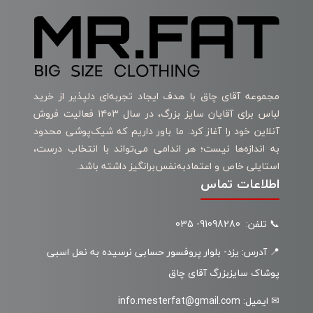
مجموعه آقای چاق با هدف ایجاد تجربه‌ای دلپذیر از خرید
لباس برای آقایان سایز بزرگ، در سال ۱۴۰۳ فعالیت فروش
آنلاین خود را آغاز کرد. ما باور داریم که شیک‌پوشی محدود
به اندازه‌ها نیست؛ هر اندامی می‌تواند با انتخاب درست،
استایلی خاص و اعتمادبه‌نفس‌برانگیز داشته باشد.
اطلاعات تماس
📞 تلفن: 91098280- 035
📍 آدرس: یزد- بلوار پروفسور حسابی نرسیده به نعل اسبی
پوشاک سایزبزرگ آقای چاق
✉ ایمیل: info.mesterfat@gmail.com