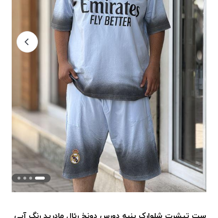
ست تیشرت شلوارک پنبه دورس دونخ رِئال مادرید رنگ آبی