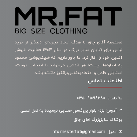
مجموعه آقای چاق با هدف ایجاد تجربه‌ای دلپذیر از خرید
لباس برای آقایان سایز بزرگ، در سال ۱۴۰۳ فعالیت فروش
آنلاین خود را آغاز کرد. ما باور داریم که شیک‌پوشی محدود
به اندازه‌ها نیست؛ هر اندامی می‌تواند با انتخاب درست،
استایلی خاص و اعتمادبه‌نفس‌برانگیز داشته باشد.
اطلاعات تماس
📞 تلفن: 91098280- 035
📍 آدرس: یزد- بلوار پروفسور حسابی نرسیده به نعل اسبی
پوشاک سایزبزرگ آقای چاق
✉ ایمیل: info.mesterfat@gmail.com