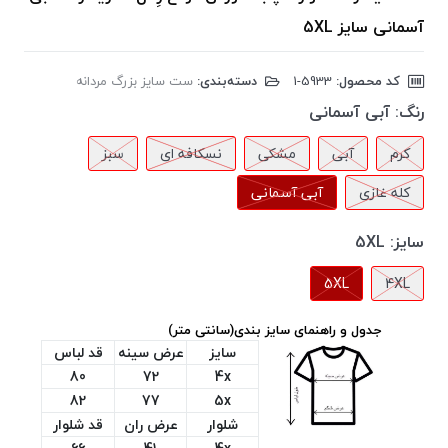
آسمانی سایز 5XL
کد محصول:
‎1-5933
دسته‌بندی:
ست سایز بزرگ مردانه
رنگ:
آبی آسمانی
کرم
آبی
مشکی
نسکافه ای
سبز
کله غازی
آبی آسمانی
سایز:
5XL
5XL
4XL
جدول و راهنمای سایز بندی(سانتی متر)
سایز
عرض سینه
قد لباس
80
72
4x
82
77
5x
شلوار
عرض ران
قد شلوار