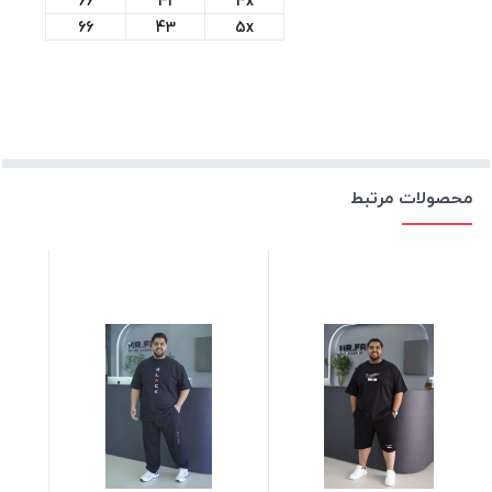
66
41
4x
66
43
5x
محصولات مرتبط