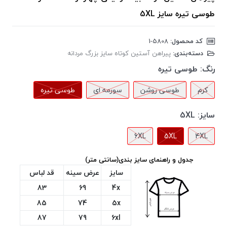
طوسی تیره سایز 5XL
کد محصول:
‎1-5808
دسته‌بندی:
پیراهن آستین کوتاه سایز بزرگ مردانه
رنگ:
طوسی تیره
کرم
طوسی روشن
سورمه ای
طوسی تیره
سایز:
5XL
6XL
5XL
4XL
جدول و راهنمای سایز بندی(سانتی متر)
سایز
عرض سینه
قد لباس
83
69
4x
85
74
5x
87
79
6xl