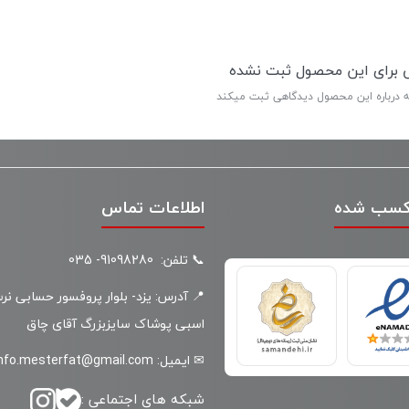
ی برای این محصول ثبت نشده
ه درباره این محصول دیدگاهی ثبت میکند
کسب شده
اطلاعات تماس
📞 تلفن: 91098280- 035
📍 آدرس: یزد- بلوار پروفسور حسابی نر
اسبی پوشاک سایزبزرگ آقای چاق
✉ ایمیل: info.mesterfat@gmail.com
شبکه های اجتماعی :