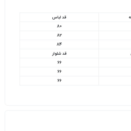
ه
قد لباس
80
82
84
قد شلوار
66
66
66