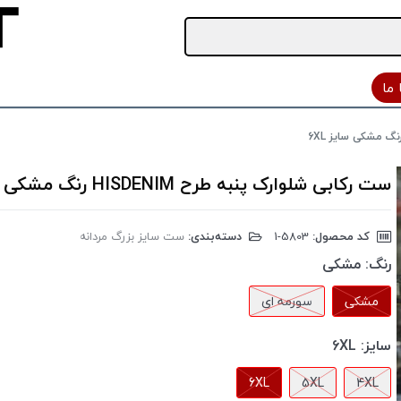
ما
ست رکابی شلوارک پنبه طرح HISDENIM رنگ مشکی سایز 6XL
کد محصول:
‎1-5803
دسته‌بندی:
ست سایز بزرگ مردانه
رنگ:
مشکی
مشکی
سورمه ای
سایز:
6XL
6XL
5XL
4XL