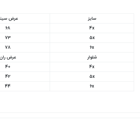
سایز
عرض سین
68
4x
73
5x
78
6x
شلوار
عرض ران
40
4x
42
5x
44
6x