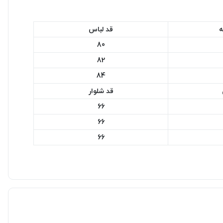
ه
قد لباس
80
82
84
قد شلوار
66
66
66