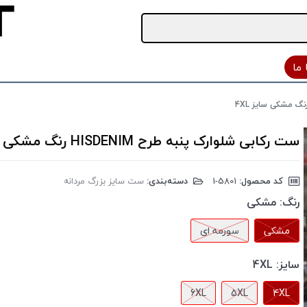
ما
ست رکابی شلوارک پنبه طرح HISDENIM رنگ مشکی سایز 4XL
کد محصول:
‎1-5801
دسته‌بندی:
ست سایز بزرگ مردانه
رنگ:
مشکی
مشکی
سورمه ای
سایز:
4XL
6XL
5XL
4XL