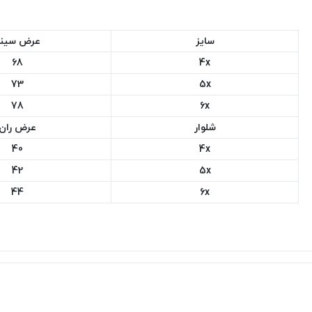
سایز
عرض سین
68
4x
73
5x
78
6x
شلوار
عرض ران
40
4x
42
5x
44
6x