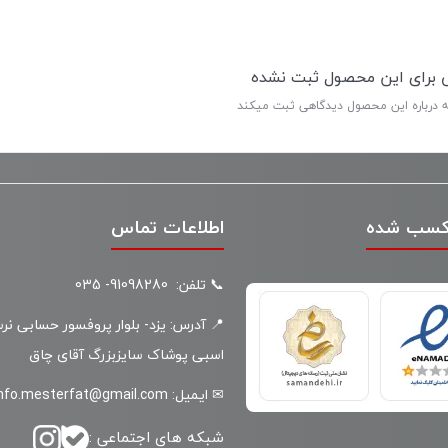
ی برای این محصول ثبت نشده
ه درباره این محصول دیدگاهی ثبت میکند
کسب شده
اطلاعات تماس
📞 تلفن: 91098280- 035
📍 آدرس: یزد- بلوار پروفسور حسابی نر
اسبی پوشاک سایزبزرگ آقای چاق
✉ ایمیل: info.mesterfat@gmail.com
شبکه های اجتماعی :