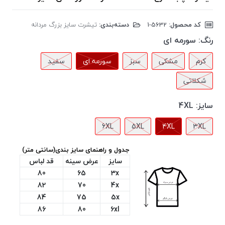
کد محصول:
‎1-5632
دسته‌بندی:
تیشرت سایز بزرگ مردانه
رنگ:
سورمه ای
کرم
مشکی
سبز
سورمه ای
سفید
شکلاتی
سایز:
4XL
6XL
5XL
4XL
3XL
جدول و راهنمای سایز بندی(سانتی متر)
سایز
عرض سینه
قد لباس
80
65
3x
82
70
4x
84
75
5x
86
80
6xl