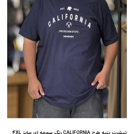
تیشرت پنبه طرح CALIFORNIA رنگ سورمه ای سایز 4XL