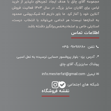
مجموعه آقای چاق با هدف ایجاد تجربه‌ای دلپذیر از خرید
لباس برای آقایان سایز بزرگ، در سال ۱۴۰۳ فعالیت فروش
آنلاین خود را آغاز کرد. ما باور داریم که شیک‌پوشی محدود
به اندازه‌ها نیست؛ هر اندامی می‌تواند با انتخاب درست،
استایلی خاص و اعتمادبه‌نفس‌برانگیز داشته باشد.
اطلاعات تماس
📞 تلفن: 91098280- 035
📍 آدرس: یزد- بلوار پروفسور حسابی نرسیده به نعل اسبی
پوشاک سایزبزرگ آقای چاق
✉ ایمیل: info.mesterfat@gmail.com
شبکه های اجتماعی :
نقشه فروشگاه