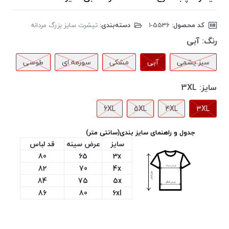
کد محصول:
‎1-5536
دسته‌بندی:
تیشرت سایز بزرگ مردانه
رنگ:
آبی
سبز یشمی
آبی
مشکی
سورمه ای
طوسی
سایز:
3XL
6XL
5XL
4XL
3XL
جدول و راهنمای سایز بندی(سانتی متر)
سایز
عرض سینه
قد لباس
80
65
3x
82
70
4x
84
75
5x
86
80
6xl