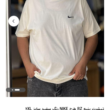
تیشرت پنبه RZ طرح NIKE رنگ سفید سایز 6XL