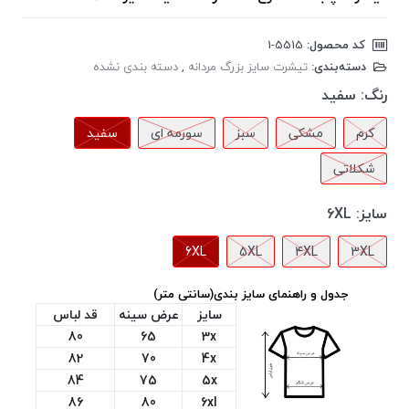
کد محصول:
‎1-5515
دسته‌بندی:
تیشرت سایز بزرگ مردانه
,
دسته بندی نشده
رنگ:
سفید
کرم
مشکی
سبز
سورمه ای
سفید
شکلاتی
سایز:
6XL
6XL
5XL
4XL
3XL
جدول و راهنمای سایز بندی(سانتی متر)
سایز
عرض سینه
قد لباس
80
65
3x
82
70
4x
84
75
5x
86
80
6xl