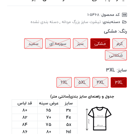
کد محصول:
‎1-5468
دسته‌بندی:
تیشرت سایز بزرگ مردانه
,
دسته بندی نشده
رنگ:
مشکی
کرم
مشکی
سبز
سورمه ای
سفید
شکلاتی
سایز:
3XL
6XL
5XL
4XL
3XL
جدول و راهنمای سایز بندی(سانتی متر)
سایز
عرض سینه
قد لباس
80
65
3x
82
70
4x
84
75
5x
86
80
6xl