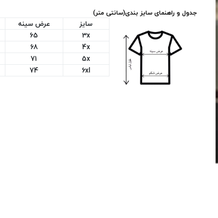
جدول و راهنمای سایز بندی(سانتی متر)
سایز
عرض سینه
65
3x
68
4x
71
5x
74
6xl