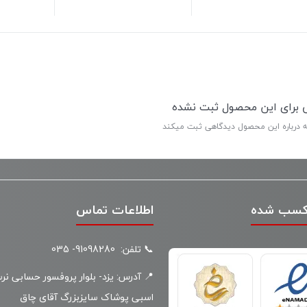
ی برای این محصول ثبت نشده
ه درباره این محصول دیدگاهی ثبت میکند
کسب شده
اطلاعات تماس
📞 تلفن: 91098280- 035
📍 آدرس: یزد- بلوار پروفسور حسابی نر
اسبی پوشاک سایزبزرگ آقای چاق