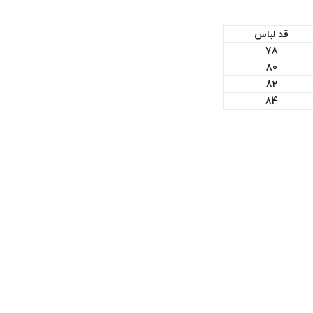
قد لباس
78
80
82
84