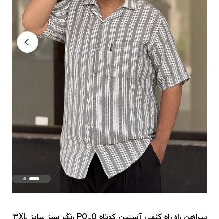
پیراهن راه راه کنفی آستین کوتاه POLO رنگ سبز سایز 3XL