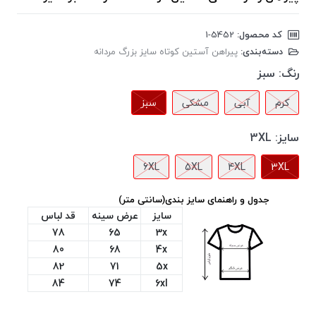
کد محصول:
‎1-5452
دسته‌بندی:
پیراهن آستین کوتاه سایز بزرگ مردانه
رنگ:
سبز
کرم
آبی
مشکی
سبز
سایز:
3XL
6XL
5XL
4XL
3XL
جدول و راهنمای سایز بندی(سانتی متر)
سایز
عرض سینه
قد لباس
78
65
3x
80
68
4x
82
71
5x
84
74
6xl