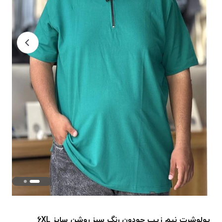
پولوشرت نیم زیپ جودون رنگ سبز روشن سایز 6XL