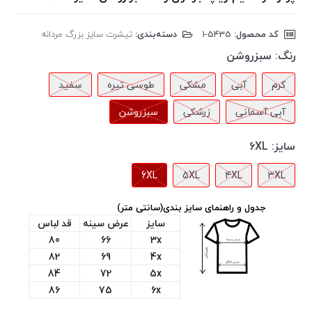
کد محصول:
‎1-5435
دسته‌بندی:
تیشرت سایز بزرگ مردانه
رنگ:
سبزروشن
کرم
آبی
مشکی
طوسی تیره
سفید
آبی آسمانی
زرشکی
سبزروشن
سایز:
6XL
6XL
5XL
4XL
3XL
جدول و راهنمای سایز بندی(سانتی متر)
سایز
عرض سینه
قد لباس
80
66
3x
82
69
4x
84
72
5x
86
75
6x