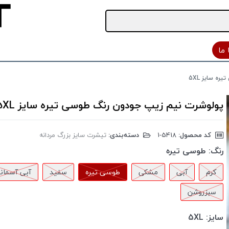
ما
ه سایز 5XL
پولوشرت نیم زیپ جودون رنگ طوسی تیره سایز 5XL
کد محصول:
‎1-5418
دسته‌بندی:
تیشرت سایز بزرگ مردانه
رنگ:
طوسی تیره
کرم
آبی
مشکی
طوسی تیره
سفید
آبی آسمان
سبزروشن
سایز:
5XL