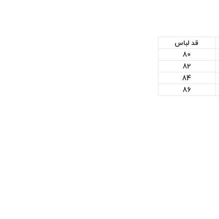
قد لباس
80
82
84
86