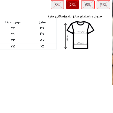
6XL
5XL
4XL
3XL
جدول و راهنمای سایز بندی(سانتی متر)
سایز
عرض سینه
66
3x
69
4x
72
5x
75
6x