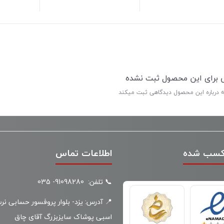
ی برای این محصول ثبت نشده
ه درباره این محصول دیدگاهی ثبت میکند
کسب شده
اطلاعات تماس
📞 تلفن: 91098280- 035
📍 آدرس: یزد- بلوار پروفسور حسابی نر
اسبی پوشاک سایزبزرگ آقای چاق