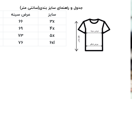
جدول و راهنمای سایز بندی(سانتی متر)
سایز
عرض سینه
66
3x
69
4x
73
5x
76
6xl