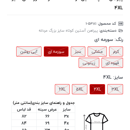
4XL
کد محصول:
‎1-5381
دسته‌بندی:
پیراهن آستین کوتاه سایز بزرگ مردانه
رنگ:
سورمه ای
کرم
مشکی
سبز
سورمه ای
آبی روشن
قهوه ای
زیتونی
سایز:
4XL
6XL
5XL
4XL
3XL
جدول و راهنمای سایز بندی(سانتی متر)
سایز
عرض سینه
قد لباس
82
66
3x
84
69
4x