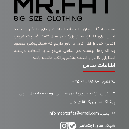
مجموعه آقای چاق با هدف ایجاد تجربه‌ای دلپذیر از خرید
لباس برای آقایان سایز بزرگ، در سال ۱۴۰۳ فعالیت فروش
آنلاین خود را آغاز کرد. ما باور داریم که شیک‌پوشی محدود
به اندازه‌ها نیست؛ هر اندامی می‌تواند با انتخاب درست،
استایلی خاص و اعتمادبه‌نفس‌برانگیز داشته باشد.
اطلاعات تماس
📞 تلفن: 91098280- 035
📍 آدرس: یزد- بلوار پروفسور حسابی نرسیده به نعل اسبی
پوشاک سایزبزرگ آقای چاق
✉ ایمیل: info.mesterfat@gmail.com
شبکه های اجتماعی :