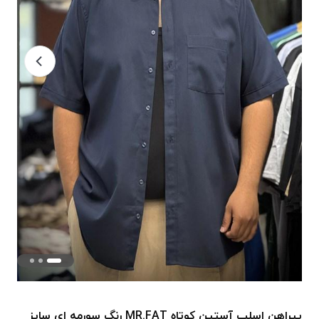
پیراهن اسلپ آستین کوتاه MR.FAT رنگ سورمه ای سایز