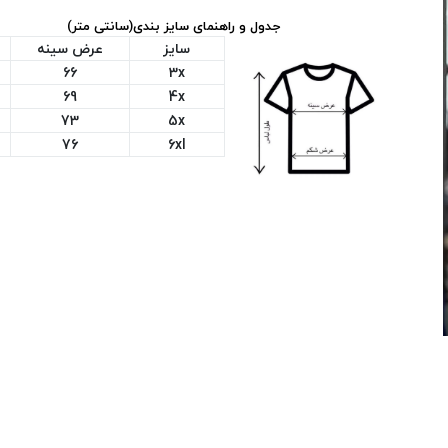
جدول و راهنمای سایز بندی(سانتی متر)
سایز
عرض سینه
66
3x
69
4x
73
5x
76
6xl