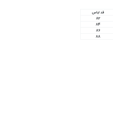
قد لباس
82
84
86
88