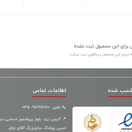
ی برای این محصول ثبت نشده
ه درباره این محصول دیدگاهی ثبت میکند
کسب شده
اطلاعات تماس
📞 تلفن: 91098280- 035
📍 آدرس: یزد- بلوار پروفسور حسابی نر
اسبی پوشاک سایزبزرگ آقای چاق