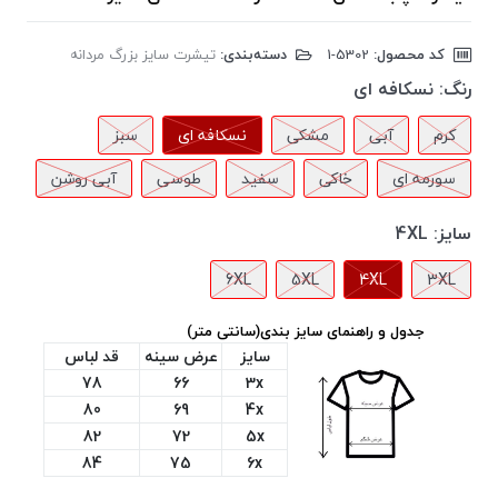
کد محصول:
‎1-5302
دسته‌بندی:
تیشرت سایز بزرگ مردانه
رنگ:
نسکافه ای
کرم
آبی
مشکی
نسکافه ای
سبز
سورمه ای
خاکی
سفید
طوسی
آبی روشن
سایز:
4XL
6XL
5XL
4XL
3XL
جدول و راهنمای سایز بندی(سانتی متر)
سایز
عرض سینه
قد لباس
78
66
3x
80
69
4x
82
72
5x
84
75
6x