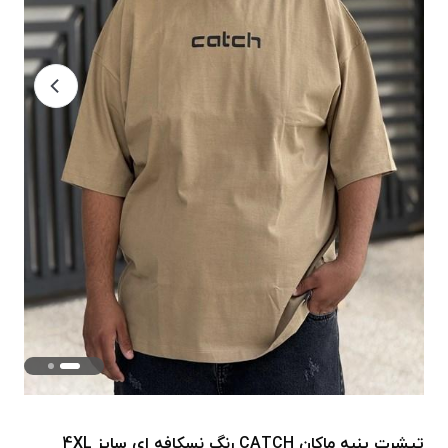
تیشرت پنبه ماکان CATCH رنگ نسکافه ای سایز 4XL