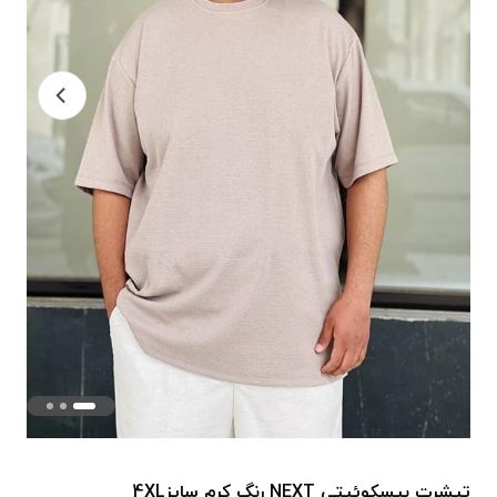
تیشرت بیسکوئیتی NEXT رنگ کرم سایز4XL