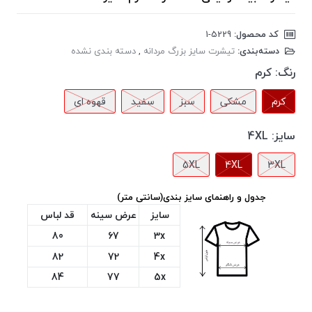
کد محصول:
‎1-5229
دسته‌بندی:
تیشرت سایز بزرگ مردانه
,
دسته بندی نشده
رنگ:
کرم
کرم
مشکی
سبز
سفید
قهوه ای
سایز:
4XL
5XL
4XL
3XL
جدول و راهنمای سایز بندی(سانتی متر)
سایز
عرض سینه
قد لباس
80
67
3x
82
72
4x
84
77
5x