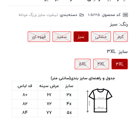
کد محصول:
‎1-5225
دسته‌بندی:
تیشرت سایز بزرگ مردانه
رنگ:
سبز
کرم
مشکی
سبز
سفید
قهوه ای
سایز:
3XL
5XL
4XL
3XL
جدول و راهنمای سایز بندی(سانتی متر)
سایز
عرض سینه
قد لباس
80
67
3x
82
72
4x
84
77
5x