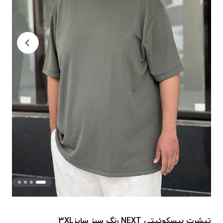
تیشرت بیسکوئیتی NEXT رنگ سبز سایز3XL