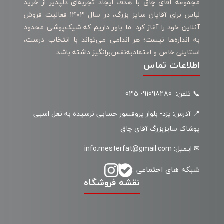
مجموعه آقای چاق با هدف ایجاد تجربه‌ای دلپذیر از خرید
لباس برای آقایان سایز بزرگ، در سال ۱۴۰۳ فعالیت فروش
آنلاین خود را آغاز کرد. ما باور داریم که شیک‌پوشی محدود
به اندازه‌ها نیست؛ هر اندامی می‌تواند با انتخاب درست،
استایلی خاص و اعتمادبه‌نفس‌برانگیز داشته باشد.
اطلاعات تماس
📞 تلفن: 91098280- 035
📍 آدرس: یزد- بلوار پروفسور حسابی نرسیده به نعل اسبی
پوشاک سایزبزرگ آقای چاق
✉ ایمیل: info.mesterfat@gmail.com
شبکه های اجتماعی :
نقشه فروشگاه