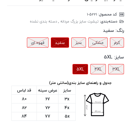
کد محصول:
‎1-5221
دسته‌بندی:
تیشرت سایز بزرگ مردانه
,
دسته بندی نشده
رنگ:
سفید
کرم
مشکی
سبز
سفید
قهوه ای
سایز:
5XL
5XL
4XL
3XL
جدول و راهنمای سایز بندی(سانتی متر)
سایز
عرض سینه
قد لباس
80
67
3x
82
72
4x
84
77
5x