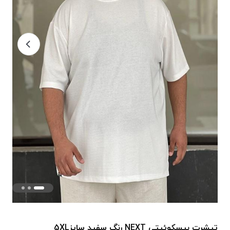
تیشرت بیسکوئیتی NEXT رنگ سفید سایز5XL