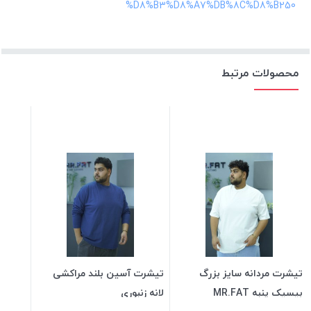
%D8%B3%D8%A7%DB%8C%D8%B250
محصولات مرتبط
تیشرت مردانه سایز بزرگ
تیشرت آسین بلند مراکشی
بیسیک پنبه MR.FAT
لانه زنبوری