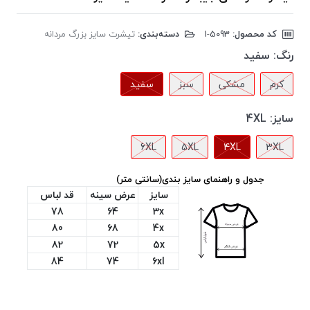
کد محصول:
‎1-5093
دسته‌بندی:
تیشرت سایز بزرگ مردانه
رنگ:
سفید
کرم
مشکی
سبز
سفید
سایز:
4XL
6XL
5XL
4XL
3XL
جدول و راهنمای سایز بندی(سانتی متر)
سایز
عرض سینه
قد لباس
78
64
3x
80
68
4x
82
72
5x
84
74
6xl