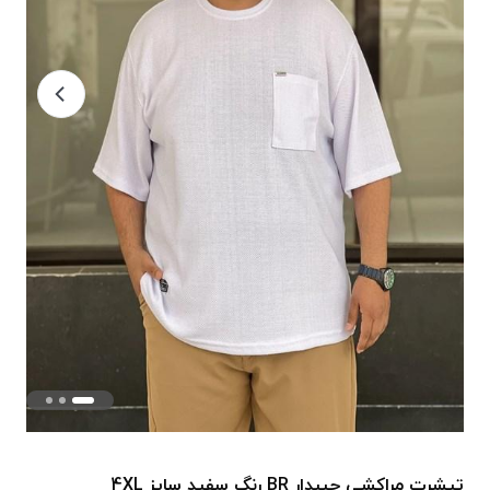
تیشرت مراکشی جیبدار BR رنگ سفید سایز 4XL