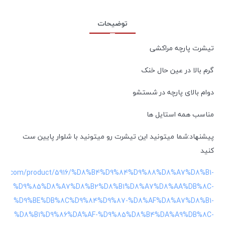
توضیحات
تیشرت پارچه مراکشی
گرم بالا در عین حال خنک
دوام بالای پارچه در شستشو
مناسب همه استایل ها
پیشنهاد:شما میتونید این تیشرت رو میتونید با شلوار پایین ست
کنید
erfat.com/product/5916/%D8%B4%D9%84%D9%88%D8%A7%D8%B1-
%D9%85%D8%A7%D8%B2%D8%B1%D8%A7%D8%AA%DB%8C-
%D9%BE%DB%8C%D9%84%D9%87-%D8%AF%D8%A7%D8%B1-
%D8%B1%D9%86%DA%AF-%D9%85%D8%B4%DA%A9%DB%8C-