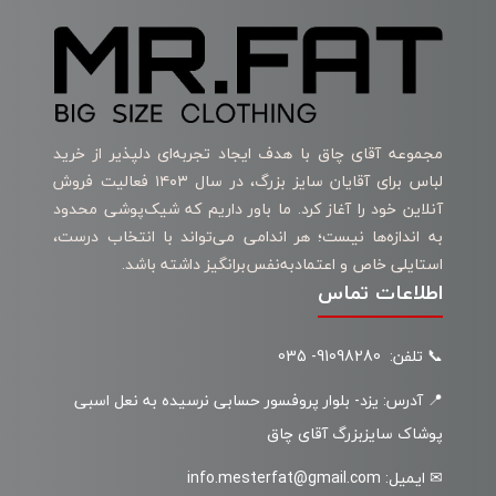
مجموعه آقای چاق با هدف ایجاد تجربه‌ای دلپذیر از خرید
لباس برای آقایان سایز بزرگ، در سال ۱۴۰۳ فعالیت فروش
آنلاین خود را آغاز کرد. ما باور داریم که شیک‌پوشی محدود
به اندازه‌ها نیست؛ هر اندامی می‌تواند با انتخاب درست،
استایلی خاص و اعتمادبه‌نفس‌برانگیز داشته باشد.
اطلاعات تماس
📞 تلفن: 91098280- 035
📍 آدرس: یزد- بلوار پروفسور حسابی نرسیده به نعل اسبی
پوشاک سایزبزرگ آقای چاق
✉ ایمیل: info.mesterfat@gmail.com