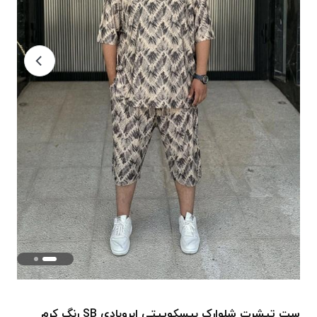
ست تیشرت شلوارک بیسکوییتی ابروبادی SB رنگ کرم