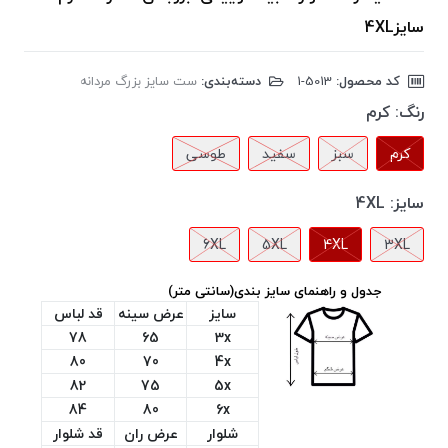
سایز4XL
کد محصول:
‎1-5013
دسته‌بندی:
ست سایز بزرگ مردانه
رنگ:
کرم
کرم
سبز
سفید
طوسی
سایز:
4XL
6XL
5XL
4XL
3XL
جدول و راهنمای سایز بندی(سانتی متر)
سایز
عرض سینه
قد لباس
78
65
3x
80
70
4x
82
75
5x
84
80
6x
شلوار
عرض ران
قد شلوار