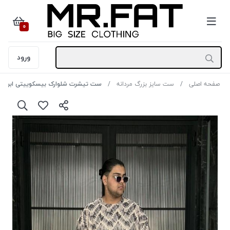
0
ورود
صفحه اصلی
ست سایز بزرگ مردانه
ست تیشرت شلوارک بیسکوییتی ابروبادی SB رنگ کرم سای