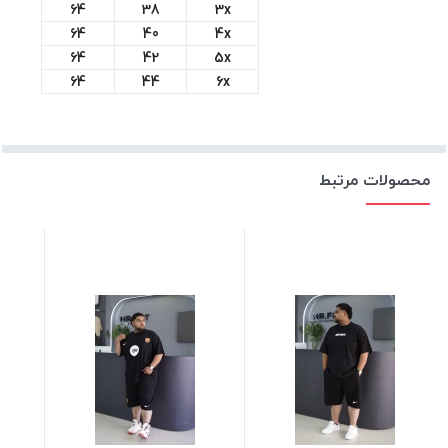
64
38
3x
64
40
4x
64
42
5x
64
44
6x
محصولات مرتبط