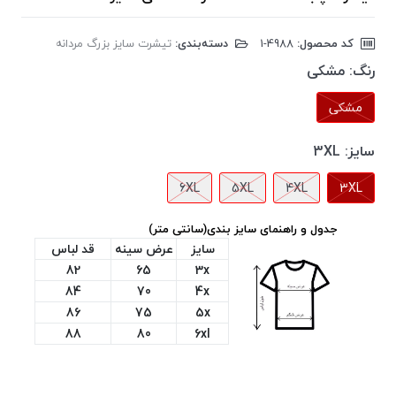
کد محصول:
‎1-4988
دسته‌بندی:
تیشرت سایز بزرگ مردانه
رنگ:
مشکی
مشکی
سایز:
3XL
6XL
5XL
4XL
3XL
جدول و راهنمای سایز بندی(سانتی متر)
سایز
عرض سینه
قد لباس
82
65
3x
84
70
4x
86
75
5x
88
80
6xl