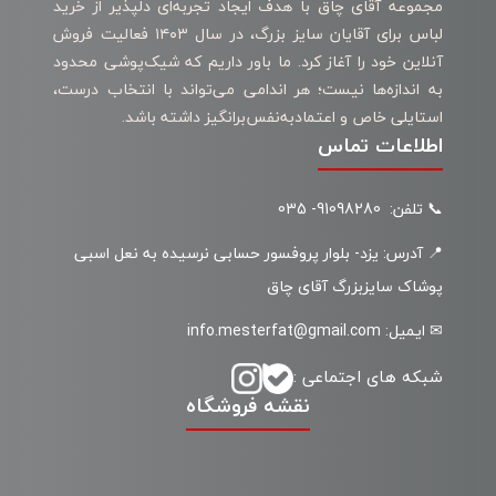
مجموعه آقای چاق با هدف ایجاد تجربه‌ای دلپذیر از خرید
لباس برای آقایان سایز بزرگ، در سال ۱۴۰۳ فعالیت فروش
آنلاین خود را آغاز کرد. ما باور داریم که شیک‌پوشی محدود
به اندازه‌ها نیست؛ هر اندامی می‌تواند با انتخاب درست،
استایلی خاص و اعتمادبه‌نفس‌برانگیز داشته باشد.
اطلاعات تماس
📞 تلفن: 91098280- 035
📍 آدرس: یزد- بلوار پروفسور حسابی نرسیده به نعل اسبی
پوشاک سایزبزرگ آقای چاق
✉ ایمیل: info.mesterfat@gmail.com
شبکه های اجتماعی :
نقشه فروشگاه