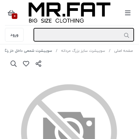
0
ورود
صفحه اصلی
سوییشرت سایز بزرگ مردانه
سوییشرت شمعی داخل خز رنگ زرش