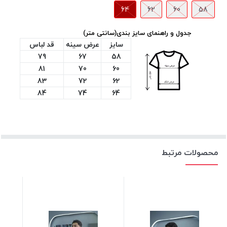
64
62
60
58
جدول و راهنمای سایز بندی(سانتی متر)
سایز
عرض سینه
قد لباس
79
67
58
81
70
60
83
72
62
84
74
64
محصولات مرتبط