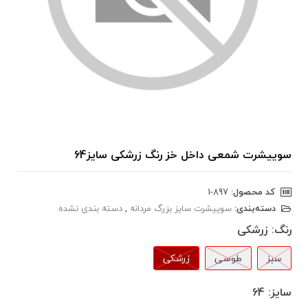
سوییشرت شمعی داخل خز رنگ زرشکی سایز64
کد محصول:
‎1-897
دسته‌بندی:
سوییشرت سایز بزرگ مردانه
,
دسته بندی نشده
رنگ:
زرشکی
سبز
طوسی
زرشکی
سایز:
64