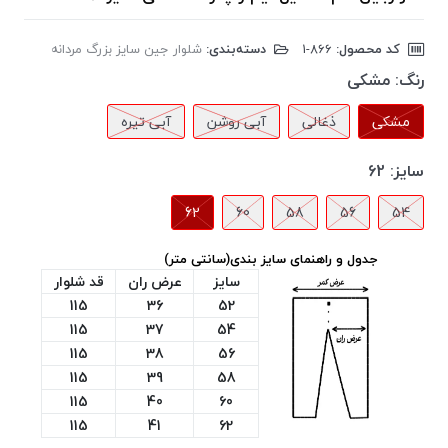
کد محصول:
‎1-866
دسته‌بندی:
شلوار جین سایز بزرگ مردانه
رنگ:
مشکی
مشکی
ذغالی
آبی روشن
آبی تیره
سایز:
62
62
60
58
56
54
جدول و راهنمای سایز بندی(سانتی متر)
سایز
عرض ران
قد شلوار
115
36
52
115
37
54
115
38
56
115
39
58
115
40
60
115
41
62