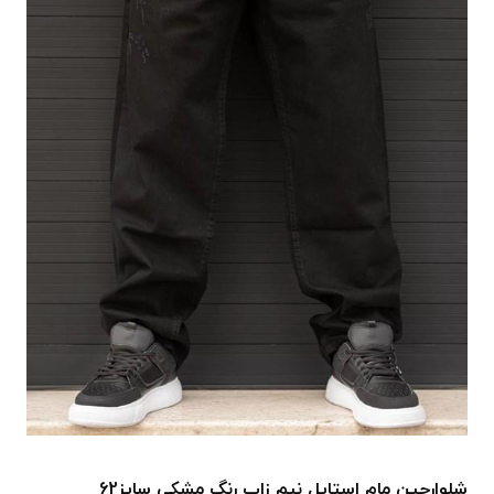
شلوارجین مام استایل نیم زاپ رنگ مشکی سایز62