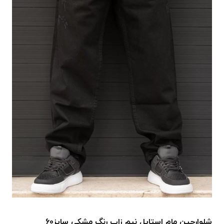
شلوارجین مام استایل نیم زاپ رنگ مشکی سایز60