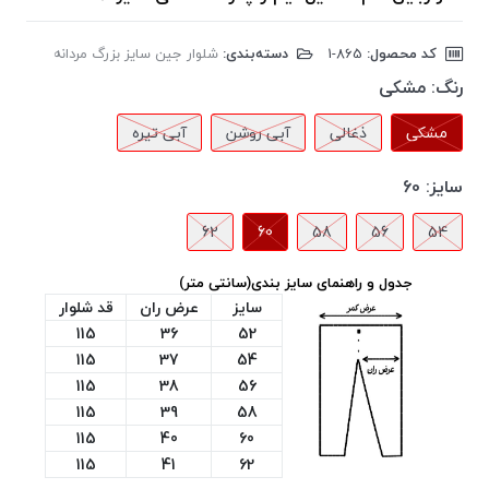
کد محصول:
‎1-865
دسته‌بندی:
شلوار جین سایز بزرگ مردانه
رنگ:
مشکی
مشکی
ذغالی
آبی روشن
آبی تیره
سایز:
60
62
60
58
56
54
جدول و راهنمای سایز بندی(سانتی متر)
سایز
عرض ران
قد شلوار
115
36
52
115
37
54
115
38
56
115
39
58
115
40
60
115
41
62