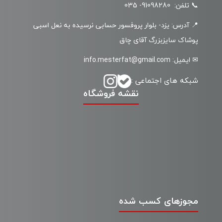
📞 تلفن: 91098280- 035
📍 آدرس: یزد- بلوار پروفسور حسابی نرسیده به نعل اسبی
پوشاک سایزبزرگ آقای چاق
✉ ایمیل: info.mesterfat@gmail.com
شبکه های اجتماعی :
نقشه فروشگاه
مجوزهای کسب شده