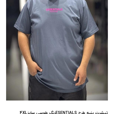
تیشرت پنبه طرح ESENTIALSرنگ طوسی سایز4XL