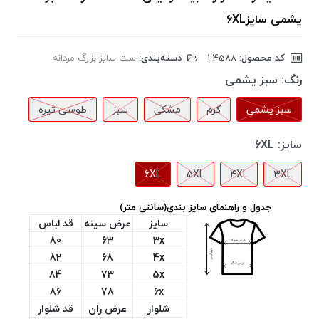
یشمی سایز6XL
کد محصول:
‎1-4588
دسته‌بندی:
ست سایز بزرگ مردانه
رنگ:
سبز یشمی
سبز یشمی
کرم
مشکی
سبز
طوسی تیره
سایز:
6XL
6XL
5XL
4XL
3XL
جدول و راهنمای سایز بندی(سانتی متر)
سایز
عرض سینه
قد لباس
80
63
3x
82
68
4x
84
73
5x
86
78
6x
شلوار
عرض ران
قد شلوار