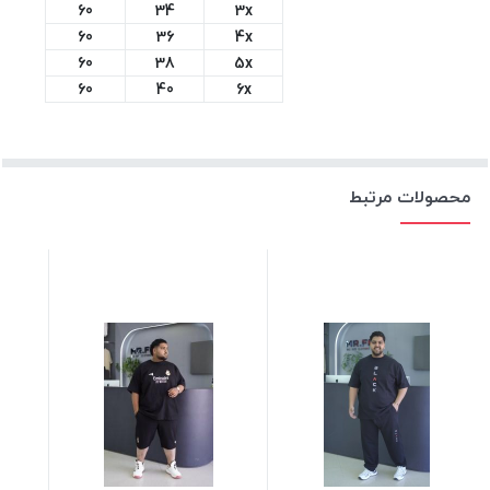
60
34
3x
60
36
4x
60
38
5x
60
40
6x
محصولات مرتبط