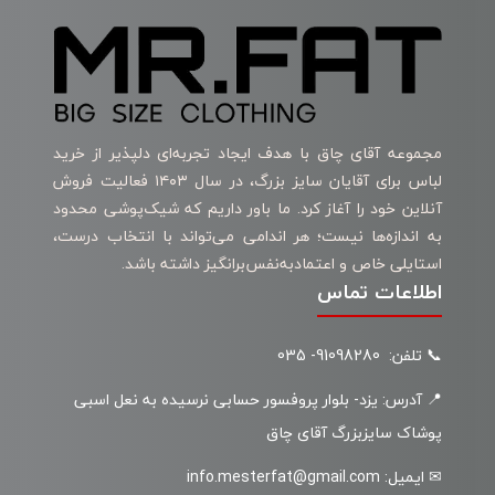
مجموعه آقای چاق با هدف ایجاد تجربه‌ای دلپذیر از خرید
لباس برای آقایان سایز بزرگ، در سال ۱۴۰۳ فعالیت فروش
آنلاین خود را آغاز کرد. ما باور داریم که شیک‌پوشی محدود
به اندازه‌ها نیست؛ هر اندامی می‌تواند با انتخاب درست،
استایلی خاص و اعتمادبه‌نفس‌برانگیز داشته باشد.
اطلاعات تماس
📞 تلفن: 91098280- 035
📍 آدرس: یزد- بلوار پروفسور حسابی نرسیده به نعل اسبی
پوشاک سایزبزرگ آقای چاق
✉ ایمیل: info.mesterfat@gmail.com