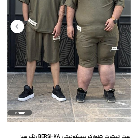
ست تیشرت شلوارک بیسکوئیتی BERSHKA رنگ سبز