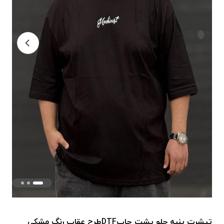
تیشرت پنبه جلو پشت چاپDTFطرح عقاب رنگ مشکی