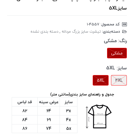
سایز5XL
کد محصول:
‎1-4557
دسته‌بندی:
تیشرت سایز بزرگ مردانه
,
دسته بندی نشده
رنگ:
مشکی
مشکی
سایز:
5XL
5XL
4XL
جدول و راهنمای سایز بندی(سانتی متر)
سایز
عرض سینه
قد لباس
82
64
3x
84
69
4x
86
74
5x