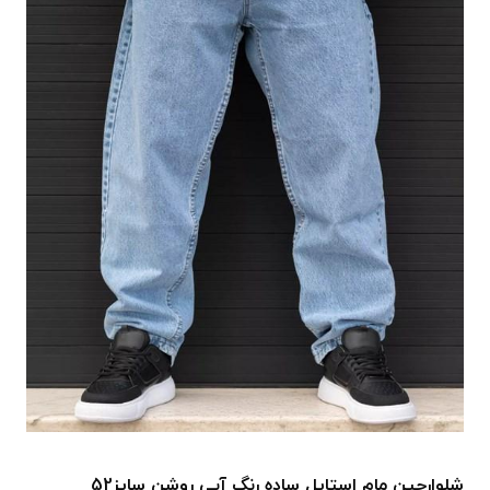
شلوارجین مام استایل ساده رنگ آبی روشن سایز52