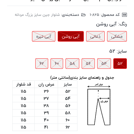
کد محصول:
‎1-825
دسته‌بندی:
شلوار جین سایز بزرگ مردانه
رنگ:
آبی روشن
مشکی
ذغالی
آبی روشن
آبی تیره
سایز:
52
62
60
58
56
54
52
جدول و راهنمای سایز بندی(سانتی متر)
سایز
عرض ران
قد شلوار
115
36
52
115
37
54
115
38
56
115
39
58
115
40
60
115
41
62