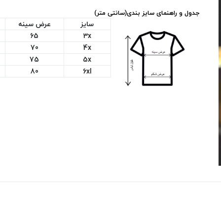
جدول و راهنمای سایز بندی(سانتی متر)
سایز
عرض سینه
65
3x
70
4x
75
5x
80
6xl