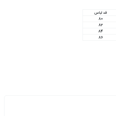
قد لباس
80
82
84
86