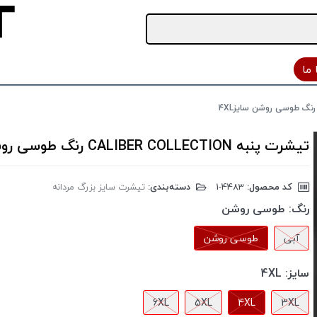
ما
تیشرت پنبه CALIBER COLLECTION رنگ طوسی روشن سایز4XL
کد محصول:
‎1-4483
دسته‌بندی:
تیشرت سایز بزرگ مردانه
رنگ:
طوسی روشن
آبی
طوسی روشن
سایز:
4XL
6XL
5XL
4XL
3XL