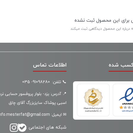
ی برای این محصول ثبت نشده
ه درباره این محصول دیدگاهی ثبت میکند
کسب شده
اطلاعات تماس
📞 تلفن: 91098280- 035
📍 آدرس: یزد- بلوار پروفسور حسابی نر
اسبی پوشاک سایزبزرگ آقای چاق
✉ ایمیل: info.mesterfat@gmail.com
شبکه های اجتماعی :