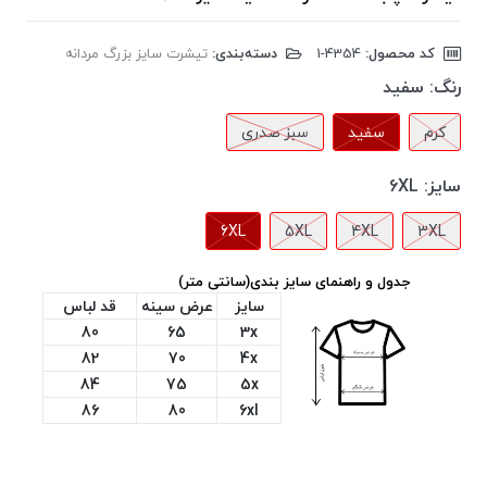
کد محصول:
‎1-4354
دسته‌بندی:
تیشرت سایز بزرگ مردانه
رنگ:
سفید
کرم
سفید
سبز صدری
سایز:
6XL
6XL
5XL
4XL
3XL
جدول و راهنمای سایز بندی(سانتی متر)
سایز
عرض سینه
قد لباس
80
65
3x
82
70
4x
84
75
5x
86
80
6xl