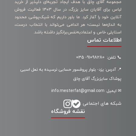
مجموعه آقای چاق با هدف ایجاد تجربه‌ای دلپذیر از خرید
لباس برای آقایان سایز بزرگ، در سال ۱۴۰۳ فعالیت فروش
آنلاین خود را آغاز کرد. ما باور داریم که شیک‌پوشی محدود
به اندازه‌ها نیست؛ هر اندامی می‌تواند با انتخاب درست،
استایلی خاص و اعتمادبه‌نفس‌برانگیز داشته باشد.
اطلاعات تماس
📞 تلفن: 91098280- 035
📍 آدرس: یزد- بلوار پروفسور حسابی نرسیده به نعل اسبی
پوشاک سایزبزرگ آقای چاق
✉ ایمیل: info.mesterfat@gmail.com
شبکه های اجتماعی :
نقشه فروشگاه