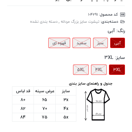
کد محصول:
‎1-4291
دسته‌بندی:
تیشرت سایز بزرگ مردانه
,
دسته بندی نشده
رنگ:
آبی
آبی
سبز
سفید
قهوه ای
سایز:
3XL
5XL
4XL
3XL
جدول و راهنمای سایز بندی
سایز
عرض سینه
قد لباس
80
65
3x
82
70
4x
84
75
5x