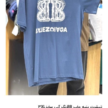
تیشرت پنبه چاپ BBرنگ آبی سایز3XL