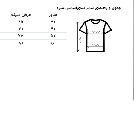
جدول و راهنمای سایز بندی(سانتی متر)
سایز
عرض سینه
65
3x
70
4x
75
5x
80
6xl