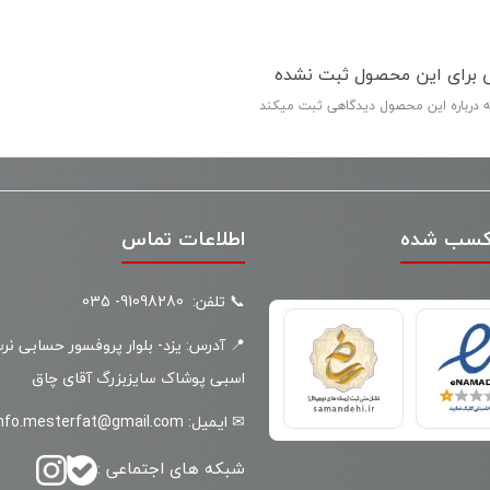
ی برای این محصول ثبت نشده
ه درباره این محصول دیدگاهی ثبت میکند
کسب شده
اطلاعات تماس
📞 تلفن: 91098280- 035
📍 آدرس: یزد- بلوار پروفسور حسابی نر
اسبی پوشاک سایزبزرگ آقای چاق
✉ ایمیل: info.mesterfat@gmail.com
شبکه های اجتماعی :