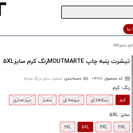
ما
تیشرت پنبه چاپ MOUTMARTEرنگ کرم سایز5XL
کد محصول:
‎1-4128
دسته‌بندی:
تیشرت سایز بزرگ مردانه
رنگ:
کرم
کرم
نسکافه ای
سورمه ای
سفید
سبز صدری
سایز:
5XL
6XL
5XL
4XL
3XL