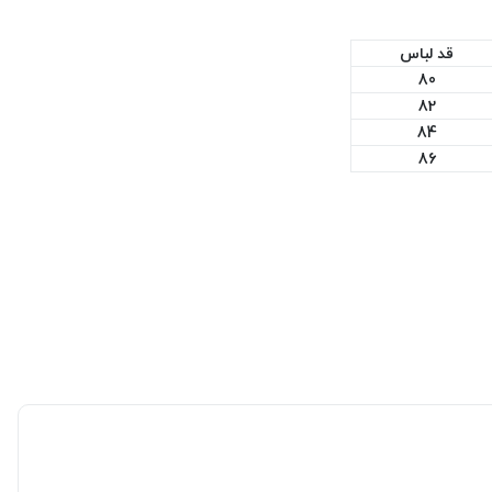
قد لباس
80
82
84
86