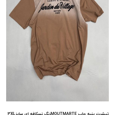
تیشرت پنبه چاپ MOUTMARTEرنگ نسکافه ای سایز3XL