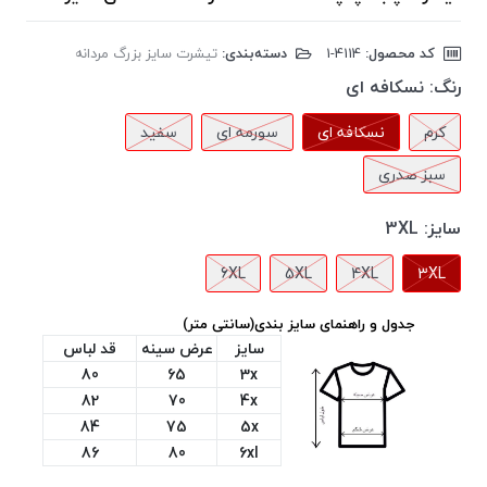
کد محصول:
‎1-4114
دسته‌بندی:
تیشرت سایز بزرگ مردانه
رنگ:
نسکافه ای
کرم
نسکافه ای
سورمه ای
سفید
سبز صدری
سایز:
3XL
6XL
5XL
4XL
3XL
جدول و راهنمای سایز بندی(سانتی متر)
سایز
عرض سینه
قد لباس
80
65
3x
82
70
4x
84
75
5x
86
80
6xl